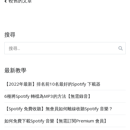
文
較舊的文章
章
導
搜尋
覽
搜
尋
關
鍵
最新教學
字:
【2022年最新】排名前10名最好的Spotify 下載器
6種將Spotify 轉檔為MP3的方法【無需錄音】
【Spotify 免費收聽】無會員如何離線收聽Spotify 音樂？
如何免費下載Spotify 音樂【無需訂閱Premium 會員】