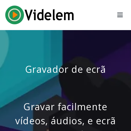
Videlem
Gravador de tela profissional, conversor de vídeo, conversor de
música e software de reparo de vídeo
Gravador de ecrã
Gravar facilmente
vídeos, áudios, e ecrã